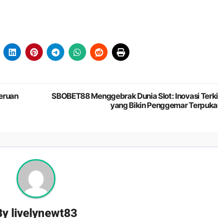
seruan
SBOBET88 Menggebrak Dunia Slot: Inovasi Terki
yang Bikin Penggemar Terpuka
By
livelynewt83