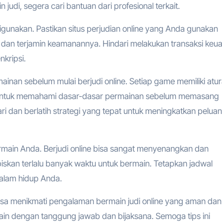
judi, segera cari bantuan dari profesional terkait.
gunakan. Pastikan situs perjudian online yang Anda gunakan
n terjamin keamanannya. Hindari melakukan transaksi keu
nkripsi.
ainan sebelum mulai berjudi online. Setiap game memiliki atu
g untuk memahami dasar-dasar permainan sebelum memasang
 dan berlatih strategi yang tepat untuk meningkatkan pelua
ermain Anda. Berjudi online bisa sangat menyenangkan dan
kan terlalu banyak waktu untuk bermain. Tetapkan jadwal
dalam hidup Anda.
isa menikmati pengalaman bermain judi online yang aman dan
in dengan tanggung jawab dan bijaksana. Semoga tips ini