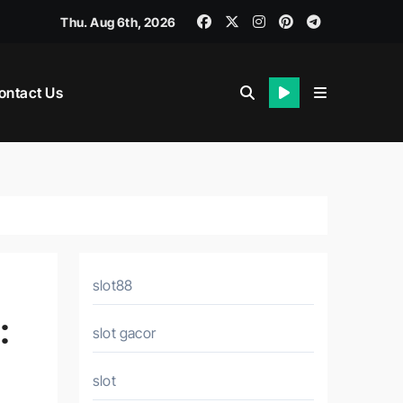
Thu. Aug 6th, 2026
ontact Us
ang!
slot88
:
slot gacor
slot