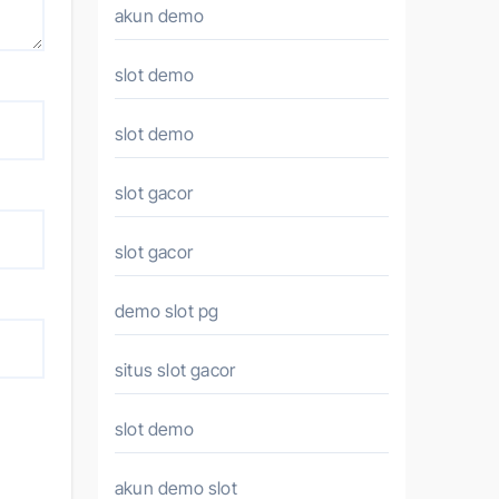
akun demo
slot demo
slot demo
slot gacor
slot gacor
demo slot pg
situs slot gacor
slot demo
akun demo slot