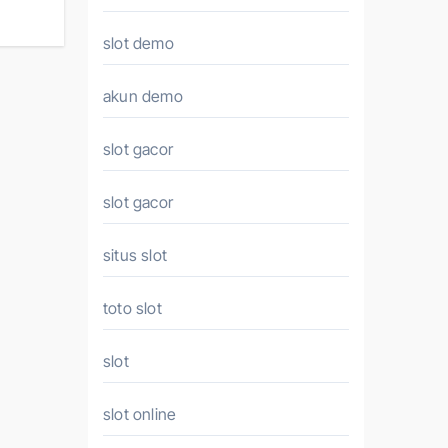
slot demo
akun demo
slot gacor
slot gacor
situs slot
toto slot
slot
slot online