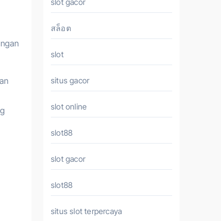
slot gacor
สล็อต
angan
slot
situs gacor
ran
slot online
ng
slot88
slot gacor
slot88
situs slot terpercaya