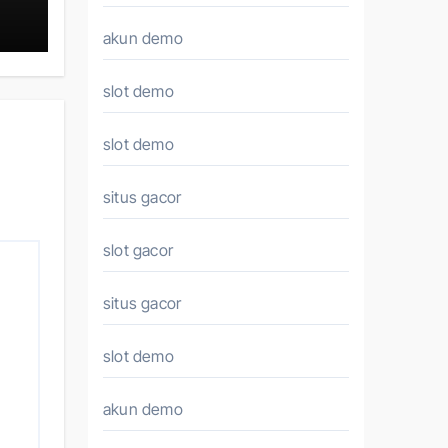
akun demo
slot demo
slot demo
situs gacor
slot gacor
situs gacor
slot demo
akun demo