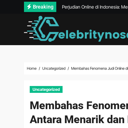
Skip
Breaking
Perjudian Online di Indonesia: 
to
Mengungkap Keberagaman Judi Onl
content
Exploring the World of Online Gam
Slot Terbaru yang Mengguncang D
Mengungkap Keunikan dan Strateg
Kerajaan Slot Lord88: Inovasi P
Home
Uncategorized
Membahas Fenomena Judi Online di I
Kisah Menghebohkan di Dunia สล
Menyelami Keberagaman Perjudian
Uncategorized
Sisi Gelap Judi Online di Negeri I
Membahas Fenomena 
Slot Terbaru yang Menggemparkan
Antara Menarik dan 