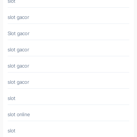
slot
slot gacor
Slot gacor
slot gacor
slot gacor
slot gacor
slot
slot online
slot