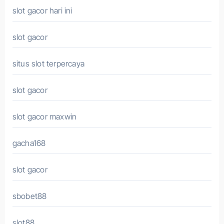
slot gacor hari ini
slot gacor
situs slot terpercaya
slot gacor
slot gacor maxwin
gacha168
slot gacor
sbobet88
slot88