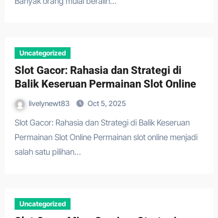
Banyak orang mulai beralih…
Uncategorized
Slot Gacor: Rahasia dan Strategi di
Balik Keseruan Permainan Slot Online
livelynewt83
Oct 5, 2025
Slot Gacor: Rahasia dan Strategi di Balik Keseruan
Permainan Slot Online Permainan slot online menjadi
salah satu pilihan…
Uncategorized