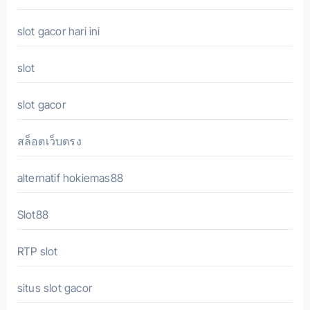
slot gacor hari ini
slot
slot gacor
สล็อตเว็บตรง
alternatif hokiemas88
Slot88
RTP slot
situs slot gacor