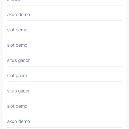
akun demo
slot demo
slot demo
situs gacor
slot gacor
situs gacor
slot demo
akun demo