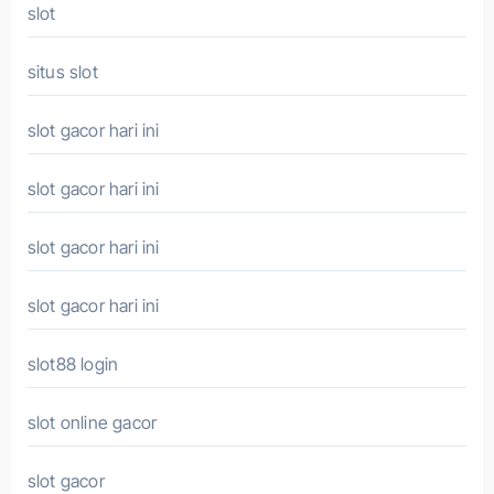
slot
situs slot
slot gacor hari ini
slot gacor hari ini
slot gacor hari ini
slot gacor hari ini
slot88 login
slot online gacor
slot gacor