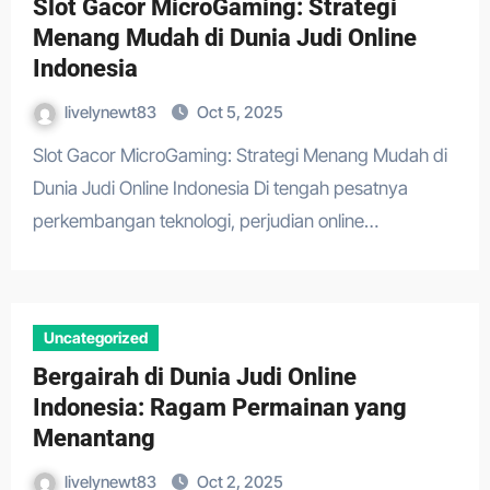
Slot Gacor MicroGaming: Strategi
Menang Mudah di Dunia Judi Online
Indonesia
livelynewt83
Oct 5, 2025
Slot Gacor MicroGaming: Strategi Menang Mudah di
Dunia Judi Online Indonesia Di tengah pesatnya
perkembangan teknologi, perjudian online…
Uncategorized
Bergairah di Dunia Judi Online
Indonesia: Ragam Permainan yang
Menantang
livelynewt83
Oct 2, 2025