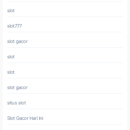
slot
slot777
slot gacor
slot
slot
slot gacor
situs slot
Slot Gacor Hari Ini