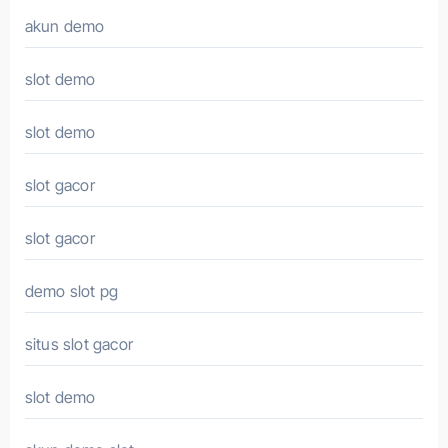
akun demo
slot demo
slot demo
slot gacor
slot gacor
demo slot pg
situs slot gacor
slot demo