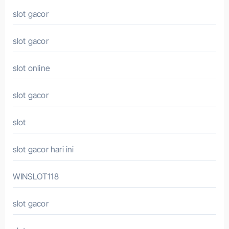
slot gacor
slot gacor
slot online
slot gacor
slot
slot gacor hari ini
WINSLOT118
slot gacor