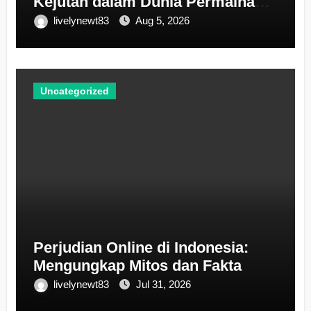
Kejutan dalam Dunia Permainan
Kasino!
livelynewt83
Aug 5, 2026
Uncategorized
Perjudian Online di Indonesia:
Mengungkap Mitos dan Fakta
livelynewt83
Jul 31, 2026