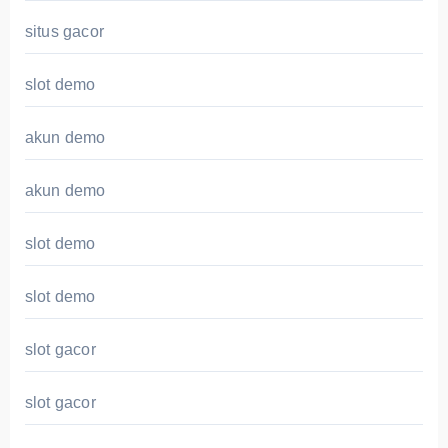
situs gacor
slot demo
akun demo
akun demo
slot demo
slot demo
slot gacor
slot gacor