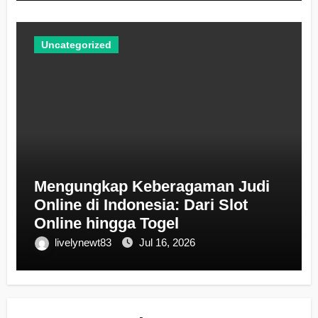
Uncategorized
Mengungkap Keberagaman Judi
Online di Indonesia: Dari Slot
Online hingga Togel
livelynewt83
Jul 16, 2026