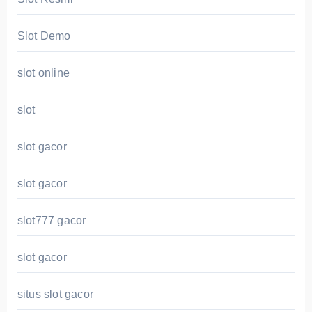
Slot Demo
slot online
slot
slot gacor
slot gacor
slot777 gacor
slot gacor
situs slot gacor