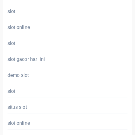
slot
slot online
slot
slot gacor hari ini
demo slot
slot
situs slot
slot online