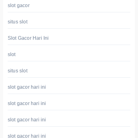
slot gacor
situs slot
Slot Gacor Hari Ini
slot
situs slot
slot gacor hari ini
slot gacor hari ini
slot gacor hari ini
slot gacor hari ini