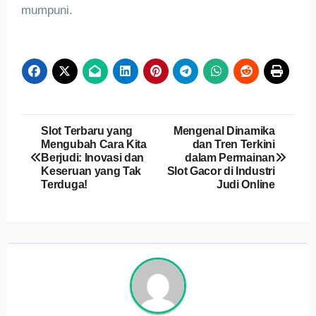
mumpuni.
Post
Slot Terbaru yang
Mengenal Dinamika
Mengubah Cara Kita
dan Tren Terkini
navigation
Berjudi: Inovasi dan
dalam Permainan
Keseruan yang Tak
Slot Gacor di Industri
Terduga!
Judi Online