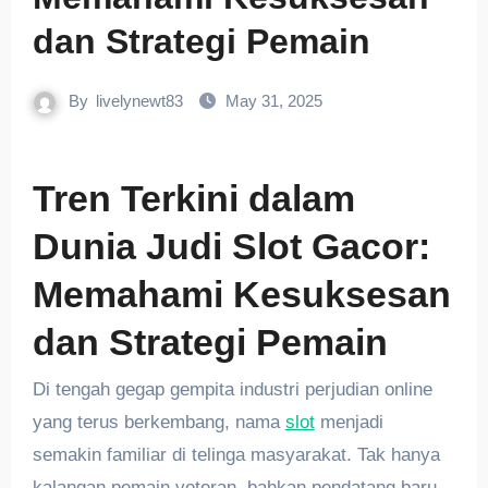
dan Strategi Pemain
By
livelynewt83
May 31, 2025
Tren Terkini dalam
Dunia Judi Slot Gacor:
Memahami Kesuksesan
dan Strategi Pemain
Di tengah gegap gempita industri perjudian online
yang terus berkembang, nama
slot
menjadi
semakin familiar di telinga masyarakat. Tak hanya
kalangan pemain veteran, bahkan pendatang baru