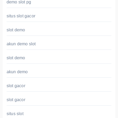
demo slot pg
situs slot gacor
slot demo
akun demo slot
slot demo
akun demo
slot gacor
slot gacor
situs slot