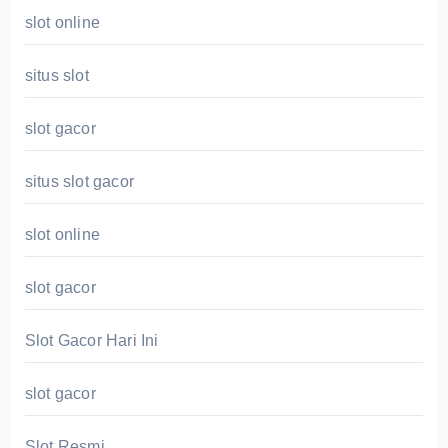
slot online
situs slot
slot gacor
situs slot gacor
slot online
slot gacor
Slot Gacor Hari Ini
slot gacor
Slot Resmi