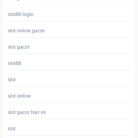
slot88 login
slot online gacor
slot gacor
slot88
slot
slot online
slot gacor hari ini
slot