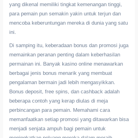
yang dikenal memiliki tingkat kemenangan tinggi,
para pemain pun semakin yakin untuk terjun dan
mencoba keberuntungan mereka di dunia yang satu
ini.
Di samping itu, keberadaan bonus dan promosi juga
memainkan peranan penting dalam keberhasilan
permainan ini. Banyak kasino online menawarkan
berbagai jenis bonus menarik yang membuat
pengalaman bermain jadi lebih mengasyikkan.
Bonus deposit, free spins, dan cashback adalah
beberapa contoh yang kerap diulas di meja
perbincangan para pemain. Memahami cara
memanfaatkan setiap promosi yang ditawarkan bisa
menjadi senjata ampuh bagi pemain untuk
meningkatkan peluang mereka dalam meraih