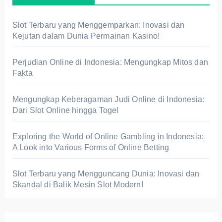
Slot Terbaru yang Menggemparkan: Inovasi dan
Kejutan dalam Dunia Permainan Kasino!
Perjudian Online di Indonesia: Mengungkap Mitos dan
Fakta
Mengungkap Keberagaman Judi Online di Indonesia:
Dari Slot Online hingga Togel
Exploring the World of Online Gambling in Indonesia:
A Look into Various Forms of Online Betting
Slot Terbaru yang Mengguncang Dunia: Inovasi dan
Skandal di Balik Mesin Slot Modern!