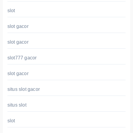
slot
slot gacor
slot gacor
slot777 gacor
slot gacor
situs slot gacor
situs slot
slot