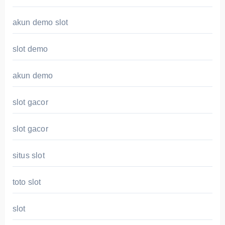
akun demo slot
slot demo
akun demo
slot gacor
slot gacor
situs slot
toto slot
slot