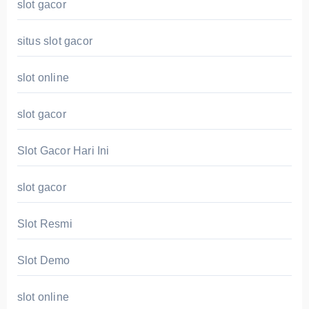
slot gacor
situs slot gacor
slot online
slot gacor
Slot Gacor Hari Ini
slot gacor
Slot Resmi
Slot Demo
slot online