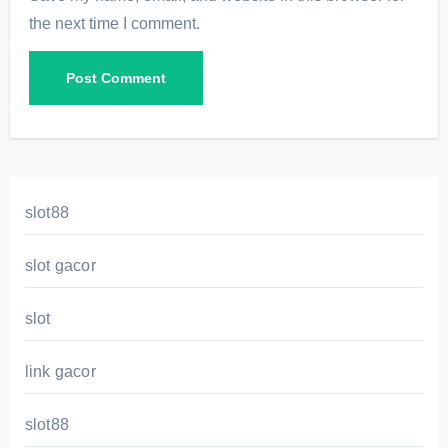
the next time I comment.
slot88
slot gacor
slot
link gacor
slot88