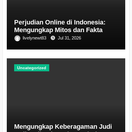
Perjudian Online di Indonesia:
Mengungkap Mitos dan Fakta
livelynewt83
Jul 31, 2026
Uncategorized
Mengungkap Keberagaman Judi