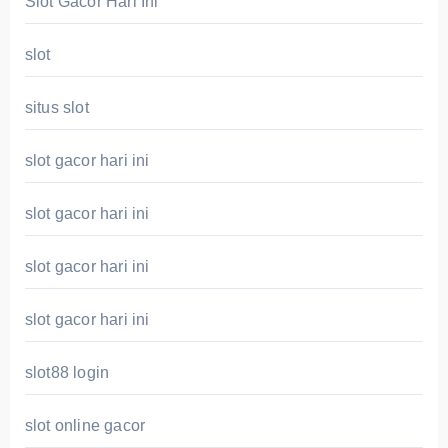
Slot Gacor Hari Ini
slot
situs slot
slot gacor hari ini
slot gacor hari ini
slot gacor hari ini
slot gacor hari ini
slot88 login
slot online gacor