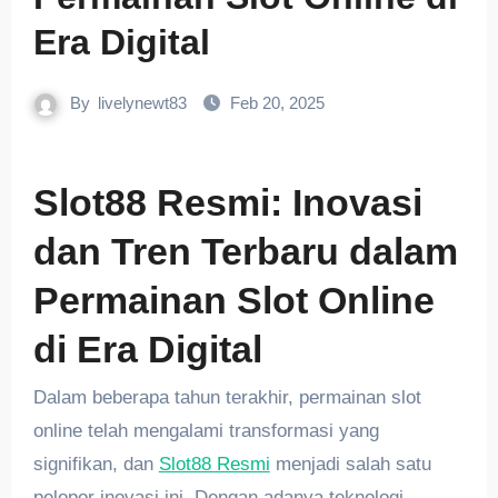
Era Digital
By
livelynewt83
Feb 20, 2025
Slot88 Resmi: Inovasi
dan Tren Terbaru dalam
Permainan Slot Online
di Era Digital
Dalam beberapa tahun terakhir, permainan slot
online telah mengalami transformasi yang
signifikan, dan
Slot88 Resmi
menjadi salah satu
pelopor inovasi ini. Dengan adanya teknologi