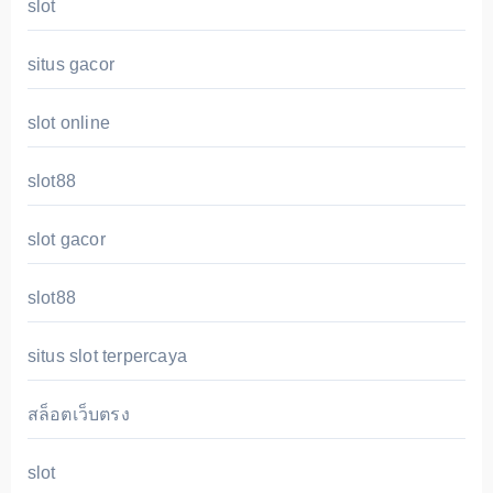
slot
situs gacor
slot online
slot88
slot gacor
slot88
situs slot terpercaya
สล็อตเว็บตรง
slot