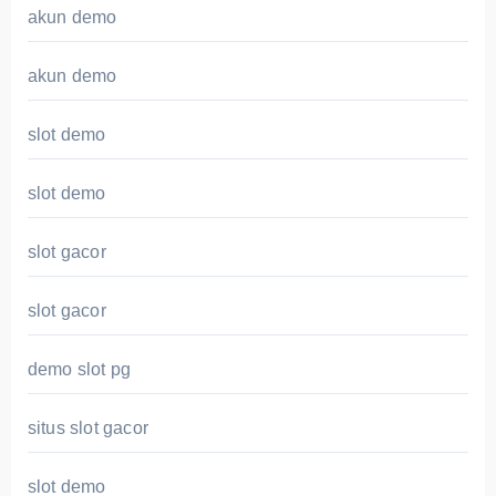
akun demo
akun demo
slot demo
slot demo
slot gacor
slot gacor
demo slot pg
situs slot gacor
slot demo