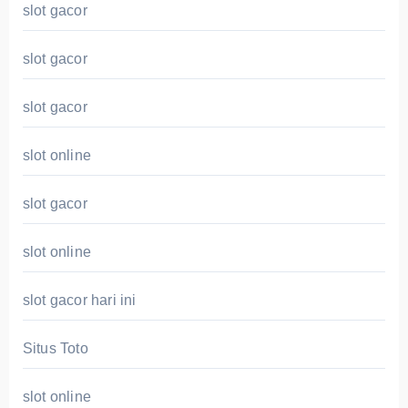
slot gacor
slot gacor
slot gacor
slot online
slot gacor
slot online
slot gacor hari ini
Situs Toto
slot online