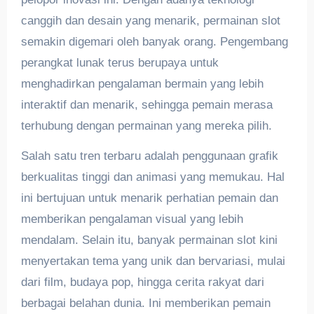
canggih dan desain yang menarik, permainan slot
semakin digemari oleh banyak orang. Pengembang
perangkat lunak terus berupaya untuk
menghadirkan pengalaman bermain yang lebih
interaktif dan menarik, sehingga pemain merasa
terhubung dengan permainan yang mereka pilih.
Salah satu tren terbaru adalah penggunaan grafik
berkualitas tinggi dan animasi yang memukau. Hal
ini bertujuan untuk menarik perhatian pemain dan
memberikan pengalaman visual yang lebih
mendalam. Selain itu, banyak permainan slot kini
menyertakan tema yang unik dan bervariasi, mulai
dari film, budaya pop, hingga cerita rakyat dari
berbagai belahan dunia. Ini memberikan pemain