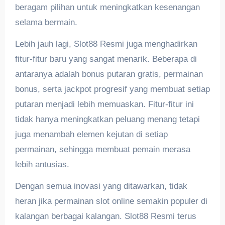
beragam pilihan untuk meningkatkan kesenangan
selama bermain.
Lebih jauh lagi, Slot88 Resmi juga menghadirkan
fitur-fitur baru yang sangat menarik. Beberapa di
antaranya adalah bonus putaran gratis, permainan
bonus, serta jackpot progresif yang membuat setiap
putaran menjadi lebih memuaskan. Fitur-fitur ini
tidak hanya meningkatkan peluang menang tetapi
juga menambah elemen kejutan di setiap
permainan, sehingga membuat pemain merasa
lebih antusias.
Dengan semua inovasi yang ditawarkan, tidak
heran jika permainan slot online semakin populer di
kalangan berbagai kalangan. Slot88 Resmi terus