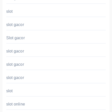
slot
slot gacor
Slot gacor
slot gacor
slot gacor
slot gacor
slot
slot online