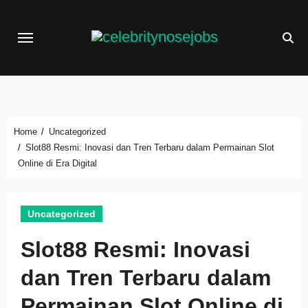
Skip
to
content
Home
Uncategorized
Slot88 Resmi: Inovasi dan Tren Terbaru dalam Permainan Slot
Online di Era Digital
Uncategorized
Slot88 Resmi: Inovasi
dan Tren Terbaru dalam
Permainan Slot Online di