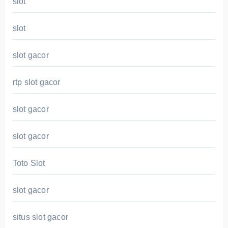
slot
slot
slot gacor
rtp slot gacor
slot gacor
slot gacor
Toto Slot
slot gacor
situs slot gacor