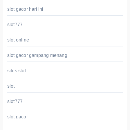
slot gacor hari ini
slot777
slot online
slot gacor gampang menang
situs slot
slot
slot777
slot gacor