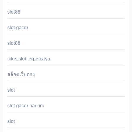
slot88
slot gacor
slot88
situs slot terpercaya
สล็อตเว็บตรง
slot
slot gacor hari ini
slot