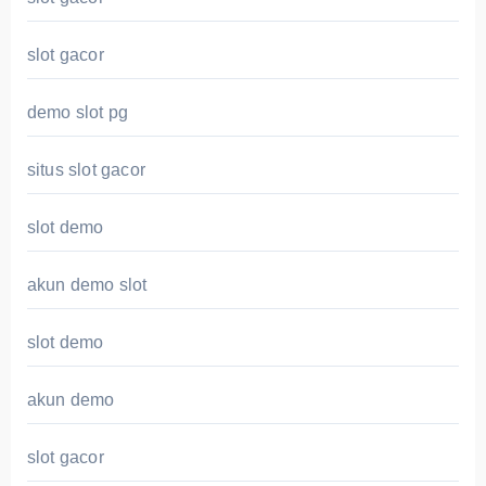
slot gacor
demo slot pg
situs slot gacor
slot demo
akun demo slot
slot demo
akun demo
slot gacor