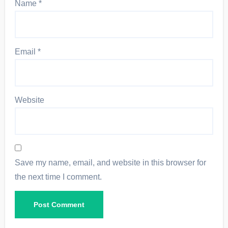
Name
*
Email
*
Website
Save my name, email, and website in this browser for
the next time I comment.