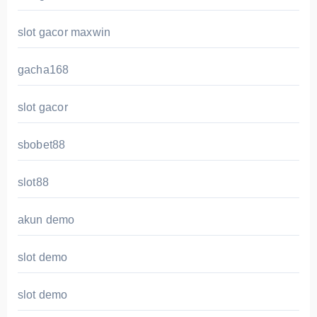
slot gacor maxwin
gacha168
slot gacor
sbobet88
slot88
akun demo
slot demo
slot demo