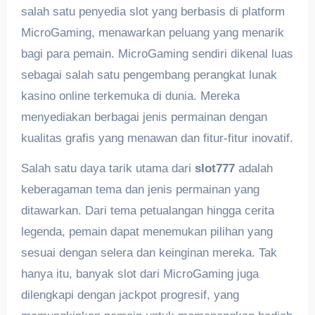
salah satu penyedia slot yang berbasis di platform
MicroGaming, menawarkan peluang yang menarik
bagi para pemain. MicroGaming sendiri dikenal luas
sebagai salah satu pengembang perangkat lunak
kasino online terkemuka di dunia. Mereka
menyediakan berbagai jenis permainan dengan
kualitas grafis yang menawan dan fitur-fitur inovatif.
Salah satu daya tarik utama dari
slot777
adalah
keberagaman tema dan jenis permainan yang
ditawarkan. Dari tema petualangan hingga cerita
legenda, pemain dapat menemukan pilihan yang
sesuai dengan selera dan keinginan mereka. Tak
hanya itu, banyak slot dari MicroGaming juga
dilengkapi dengan jackpot progresif, yang