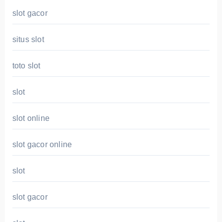
slot gacor
situs slot
toto slot
slot
slot online
slot gacor online
slot
slot gacor