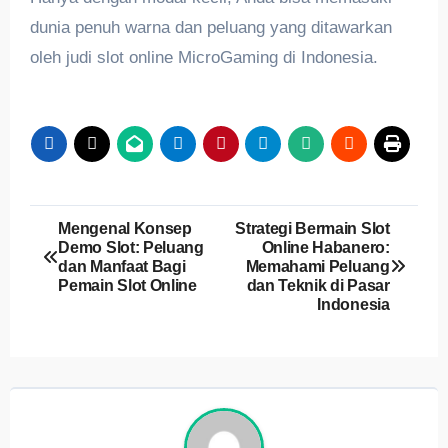
dunia penuh warna dan peluang yang ditawarkan
oleh judi slot online MicroGaming di Indonesia.
Post
Mengenal Konsep
Strategi Bermain Slot
Demo Slot: Peluang
Online Habanero:
navigation
dan Manfaat Bagi
Memahami Peluang
Pemain Slot Online
dan Teknik di Pasar
Indonesia