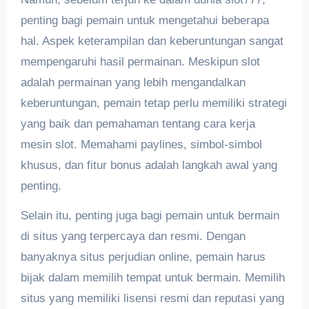
penting bagi pemain untuk mengetahui beberapa
hal. Aspek keterampilan dan keberuntungan sangat
mempengaruhi hasil permainan. Meskipun slot
adalah permainan yang lebih mengandalkan
keberuntungan, pemain tetap perlu memiliki strategi
yang baik dan pemahaman tentang cara kerja
mesin slot. Memahami paylines, simbol-simbol
khusus, dan fitur bonus adalah langkah awal yang
penting.
Selain itu, penting juga bagi pemain untuk bermain
di situs yang terpercaya dan resmi. Dengan
banyaknya situs perjudian online, pemain harus
bijak dalam memilih tempat untuk bermain. Memilih
situs yang memiliki lisensi resmi dan reputasi yang