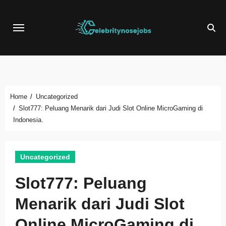
Skip
to
content
Home
Uncategorized
Slot777: Peluang Menarik dari Judi Slot Online MicroGaming di
Indonesia.
Uncategorized
Slot777: Peluang
Menarik dari Judi Slot
Online MicroGaming di