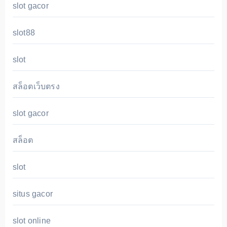
slot gacor
slot88
slot
สล็อตเว็บตรง
slot gacor
สล็อต
slot
situs gacor
slot online