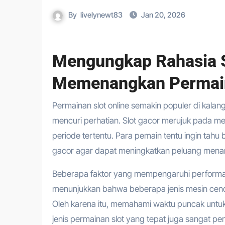
By
livelynewt83
Jan 20, 2026
Mengungkap Rahasia Sl
Memenangkan Permain
Permainan slot online semakin populer di kalanga
mencuri perhatian. Slot gacor merujuk pada me
periode tertentu. Para pemain tentu ingin ta
gacor agar dapat meningkatkan peluang mena
Beberapa faktor yang mempengaruhi performa m
menunjukkan bahwa beberapa jenis mesin cende
Oleh karena itu, memahami waktu puncak untuk b
jenis permainan slot yang tepat juga sangat pen