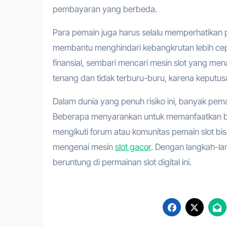
pembayaran yang berbeda.
Para pemain juga harus selalu memperhatikan 
membantu menghindari kebangkrutan lebih ce
finansial, sembari mencari mesin slot yang men
tenang dan tidak terburu-buru, karena keputus
Dalam dunia yang penuh risiko ini, banyak pem
Beberapa menyarankan untuk memanfaatkan bonus
mengikuti forum atau komunitas pemain slot b
mengenai mesin
slot gacor
. Dengan langkah-lan
beruntung di permainan slot digital ini.