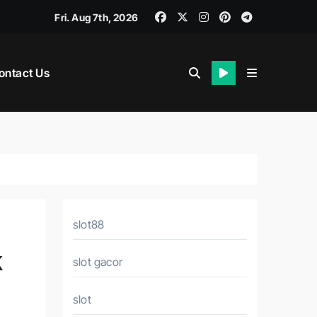
Fri. Aug 7th, 2026
ontact Us
ang!
slot88
k
slot gacor
slot