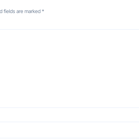
d fields are marked
*