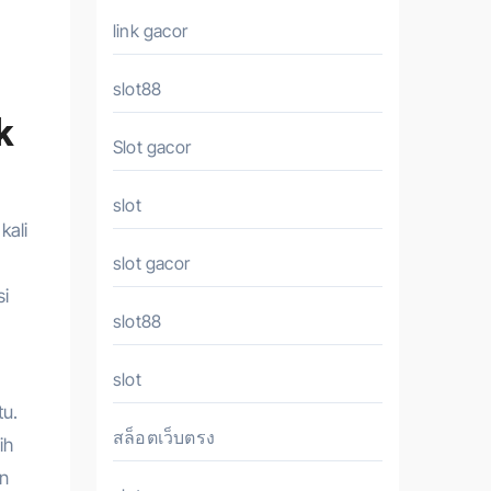
link gacor
slot88
k
Slot gacor
slot
kali
slot gacor
si
slot88
slot
tu.
สล็อตเว็บตรง
ih
an