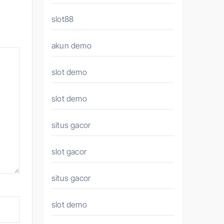
slot88
akun demo
slot demo
slot demo
situs gacor
slot gacor
situs gacor
slot demo