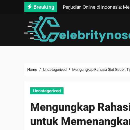
Skip
Breaking
Perjudian Online di Indonesia: 
to
Mengungkap Keberagaman Judi Onl
content
Exploring the World of Online Gam
Slot Terbaru yang Mengguncang D
Mengungkap Keunikan dan Strateg
Kerajaan Slot Lord88: Inovasi P
Home
Uncategorized
Mengungkap Rahasia Slot Gacor: Ti
Kisah Menghebohkan di Dunia สล
Menyelami Keberagaman Perjudian
Uncategorized
Sisi Gelap Judi Online di Negeri I
Mengungkap Rahasia 
Slot Terbaru yang Menggemparkan
untuk Memenangkan 