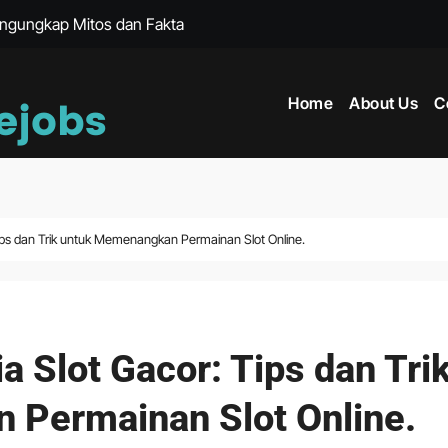
Mengungkap Mitos dan Fakta
ine di Indonesia: Dari Slot Online hingga Togel
Home
About Us
C
bling in Indonesia: A Look into Various Forms of Online Betting
unia: Inovasi dan Skandal di Balik Mesin Slot Modern!
i dalam Bermain Slot Online di Lord88
ermainan yang Mengubah Cara Anda Bertaruh!
ps dan Trik untuk Memenangkan Permainan Slot Online.
็อต: Inovasi dan Tren Terbaru yang Mencuri Perhatian Semua Or
 Online di Tanah Air
ndonesia
Slot Gacor: Tips dan Tri
: Inovasi dan Kejutan dalam Dunia Permainan Kasino!
Permainan Slot Online.