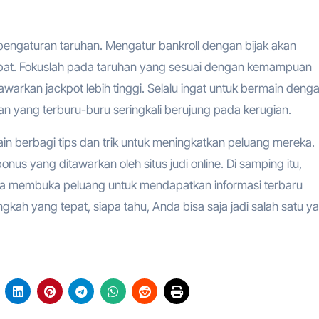
pengaturan taruhan. Mengatur bankroll dengan bijak akan
pat. Fokuslah pada taruhan yang sesuai dengan kemampuan
awarkan jackpot lebih tinggi. Selalu ingat untuk bermain deng
an yang terburu-buru seringkali berujung pada kerugian.
ain berbagi tips dan trik untuk meningkatkan peluang mereka.
 yang ditawarkan oleh situs judi online. Di samping itu,
isa membuka peluang untuk mendapatkan informasi terbaru
gkah yang tepat, siapa tahu, Anda bisa saja jadi salah satu y