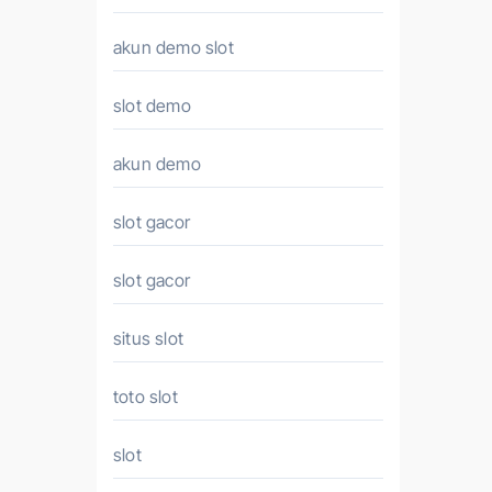
akun demo slot
slot demo
akun demo
slot gacor
slot gacor
situs slot
toto slot
slot