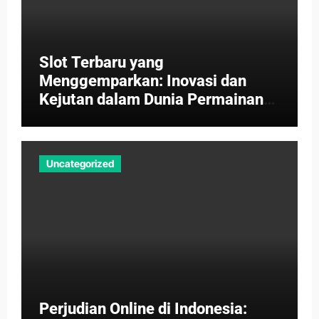
Slot Terbaru yang
Menggemparkan: Inovasi dan
Kejutan dalam Dunia Permainan
Kasino!
Uncategorized
Perjudian Online di Indonesia: