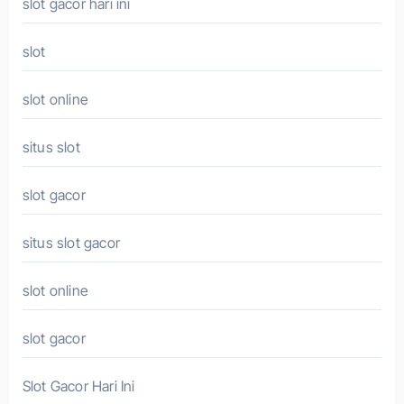
slot gacor hari ini
slot
slot online
situs slot
slot gacor
situs slot gacor
slot online
slot gacor
Slot Gacor Hari Ini