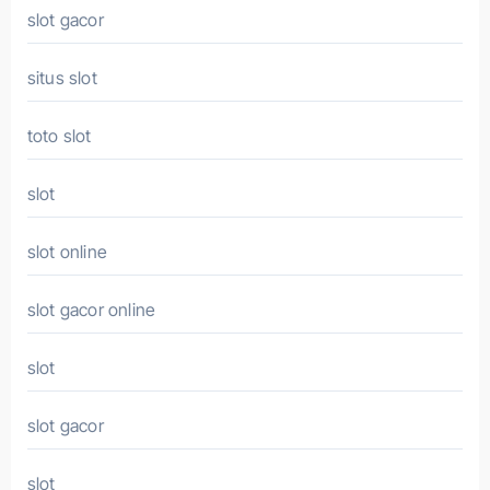
slot gacor
situs slot
toto slot
slot
slot online
slot gacor online
slot
slot gacor
slot