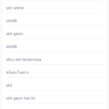
slot online
slot88
slot gacor
slot88
situs slot terpercaya
สล็อตเว็บตรง
slot
slot gacor hari ini