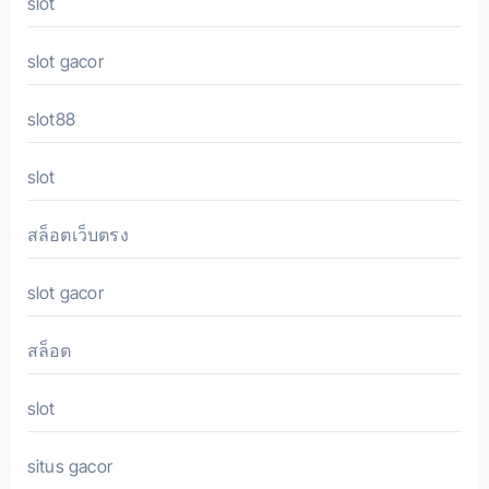
slot
slot gacor
slot88
slot
สล็อตเว็บตรง
slot gacor
สล็อต
slot
situs gacor