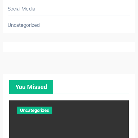
Social Media
Uncategorized
You Missed
Uncategorized