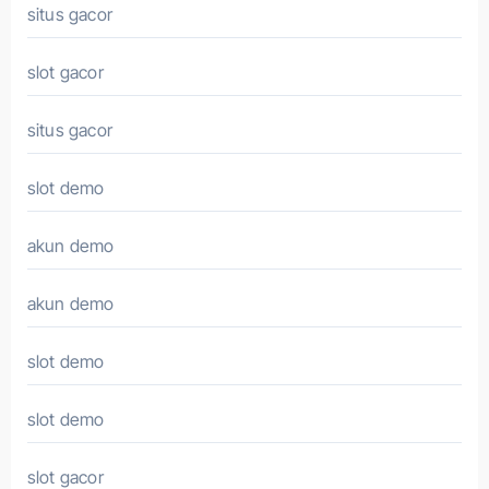
situs gacor
slot gacor
situs gacor
slot demo
akun demo
akun demo
slot demo
slot demo
slot gacor