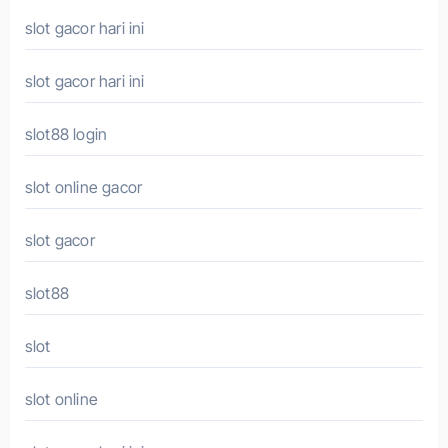
slot gacor hari ini
slot gacor hari ini
slot88 login
slot online gacor
slot gacor
slot88
slot
slot online