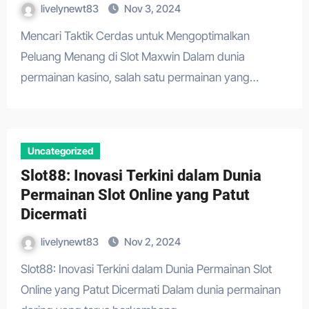
livelynewt83
Nov 3, 2024
Mencari Taktik Cerdas untuk Mengoptimalkan
Peluang Menang di Slot Maxwin Dalam dunia
permainan kasino, salah satu permainan yang…
Uncategorized
Slot88: Inovasi Terkini dalam Dunia
Permainan Slot Online yang Patut
Dicermati
livelynewt83
Nov 2, 2024
Slot88: Inovasi Terkini dalam Dunia Permainan Slot
Online yang Patut Dicermati Dalam dunia permainan