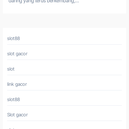
daring yang terus berkembang,…
slot88
slot gacor
slot
link gacor
slot88
Slot gacor